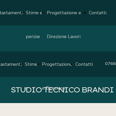
tastamenti
Stime e
Progettazione e
Contatti
perizie
Direzione Lavori
0766
tastamenti
Stime
Progettazione
Contatti
e
e Direzione
STUDIO TECNICO BRANDI
perizie
Lavori