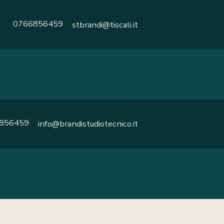
0766856459
stbrandi@tiscali.it
856459
info@brandistudiotecnico.it