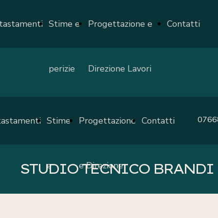
tastamenti
Stime e
Progettazione e
Contatti
perizie
Direzione Lavori
0766
tastamenti
Stime
Progettazione
Contatti
e
e Direzione
STUDIO TECNICO BRANDI
perizie
Lavori